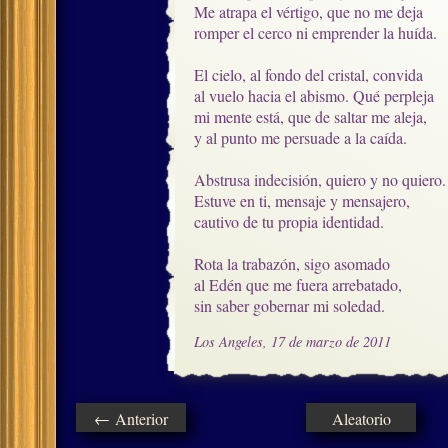
Me atrapa el vértigo, que no me deja

romper el cerco ni emprender la huída.

El cielo, al fondo del cristal, convida

al vuelo hacia el abismo. Qué perpleja

mi mente está, que de saltar me aleja,

y al punto me persuade a la caída. 

Abstrusa indecisión, quiero y no quiero.

Estuve en ti, mensaje y mensajero,

cautivo de tu propia identidad.

Rota la trabazón, sigo asomado

al Edén que me fuera arrebatado,

sin saber gobernar mi soledad.
Los Angeles, 17 de marzo de 2011
← Anterior
Aleatorio