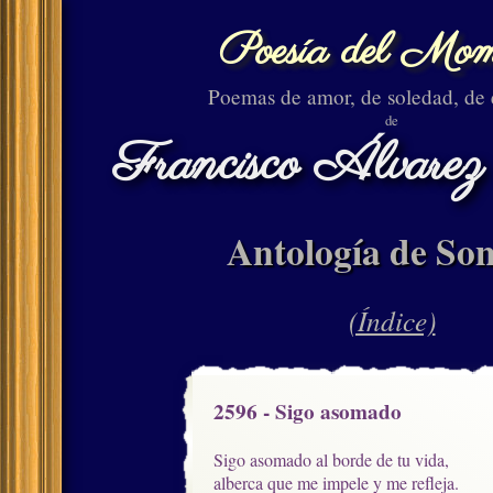
Poesía del Mom
Poemas de amor, de soledad, de
de
Francisco Álvarez
Antología de Son
(Índice)
2596 - Sigo asomado
Sigo asomado al borde de tu vida,

alberca que me impele y me refleja.
