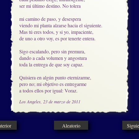
ser mi último destino. No tolera

mi camino de paso, y desespera 

viendo mi planta alzarse hacia el siguiente.

Mas tú eres todos, y si yo, impaciente,

de uno a otro voy, es por tenerte entera.

Sigo escalando, pero sin premura,

dando a cada volumen y angostura

toda la entrega de que soy capaz.

Quisiera en algún punto eternizarme,

pero no; mi objetivo es entregarme

a todos ellos por igual: Voraz.
Los Angeles, 23 de marzo de 2011
erior
Aleatorio
Sigui