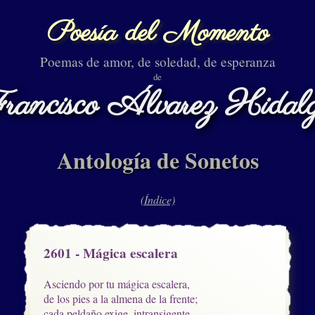
Poesía del Momento
Poemas de amor, de soledad, de esperanza
de
rancisco Álvarez Hidal
Antología de Sonetos
(Índice)
2601 - Mágica escalera
Asciendo por tu mágica escalera,

de los pies a la almena de la frente;

cada peldaño exige, intransigente,
