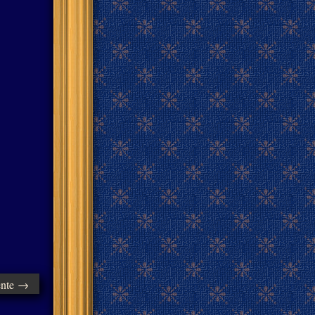
ente →