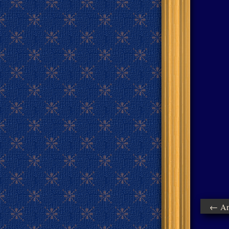
← Ant