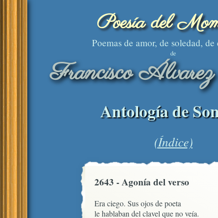
Poesía del Mom
Poemas de amor, de soledad, de
de
Francisco Álvarez
Antología de Son
(Índice)
2643 - Agonía del verso
Era ciego. Sus ojos de poeta

le hablaban del clavel que no veía. 
