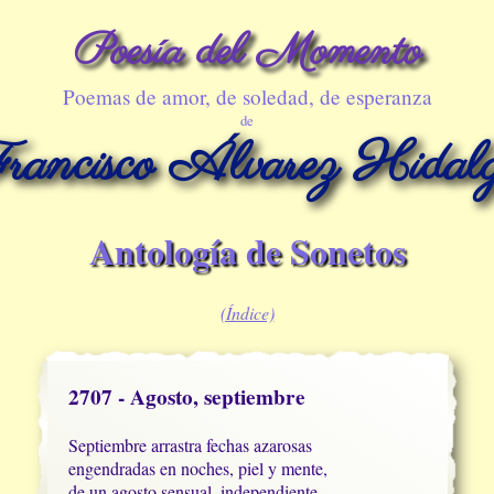
Poesía del Momento
Poemas de amor, de soledad, de esperanza
de
rancisco Álvarez Hidal
Antología de Sonetos
(Índice)
2707 - Agosto, septiembre
Septiembre arrastra fechas azarosas

engendradas en noches, piel y mente,

de un agosto sensual, independiente,
