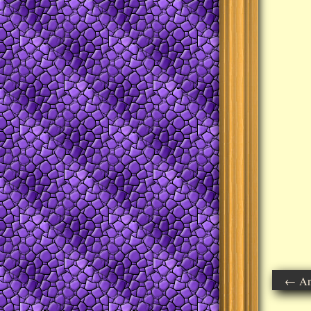
← Ant