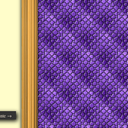
ente →