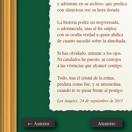
y adéntrate en su archivo, que predica

con silenciosa voz su hora dorada.

La historia podrá ser tergiversada,

o adormecida, mas al fin salpica

con su oculta verdad a quien abdica

de cuanto sucedió sobre la almohada.

Si has olvidado, mírame a los ojos.

Ni candados he puesto, ni cerrojos

a las vivencias que alcancé contigo.

Todo, tras el cristal de la retina,

perdura como fue, y se arremolina

cuando te ve pasar frente al postigo.
Los Angeles, 24 de septiembre de 2011
← Anterior
Aleatorio