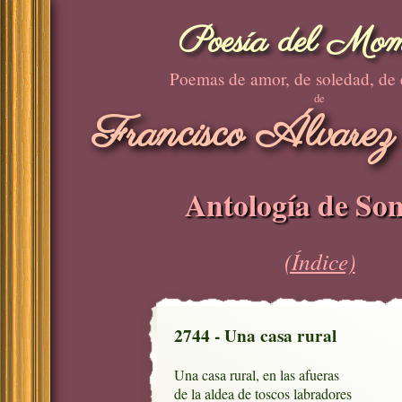
Poesía del Mom
Poemas de amor, de soledad, de
de
Francisco Álvarez
Antología de Son
(Índice)
2744 - Una casa rural
Una casa rural, en las afueras

de la aldea de toscos labradores
