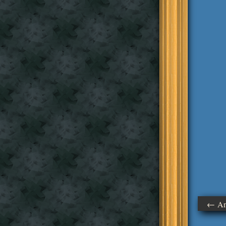
← Ant