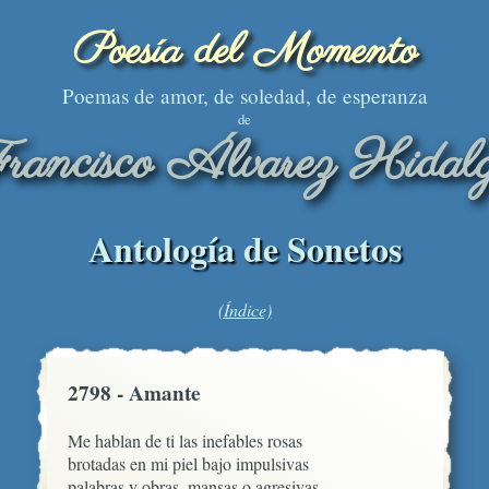
Poesía del Momento
Poemas de amor, de soledad, de esperanza
de
rancisco Álvarez Hidal
Antología de Sonetos
(Índice)
2798 - Amante
Me hablan de ti las inefables rosas

brotadas en mi piel bajo impulsivas

palabras y obras, mansas o agresivas,
