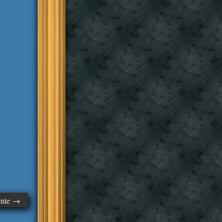
ente →