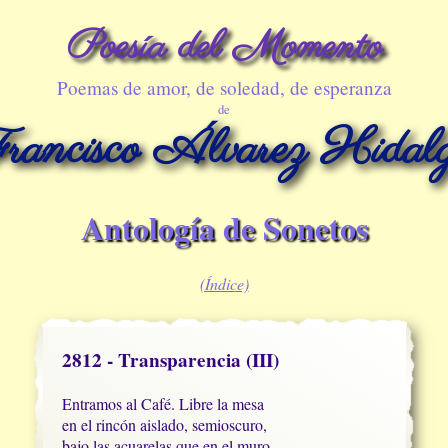
Poesía del Momento
Poemas de amor, de soledad, de esperanza
de
rancisco Álvarez Hidal
Antología de Sonetos
(Índice)
2812 - Transparencia (III)
Entramos al Café. Libre la mesa

en el rincón aislado, semioscuro,

bajo las acuarelas que en el muro
