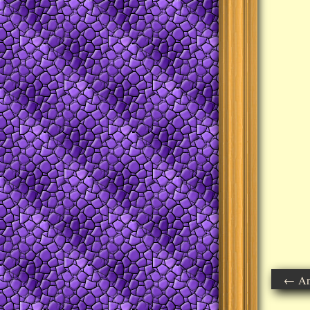
← Ant