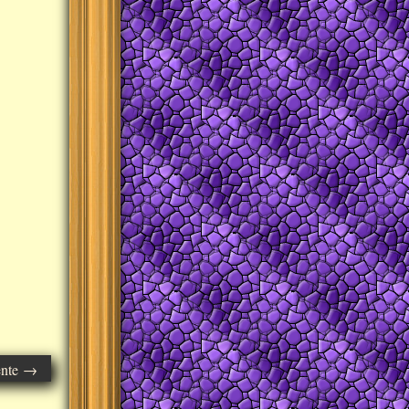
ente →