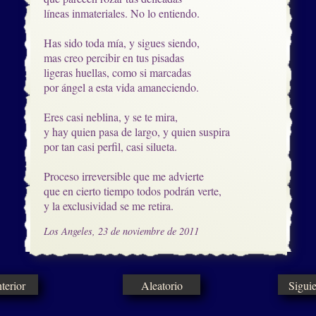
líneas inmateriales. No lo entiendo.

Has sido toda mía, y sigues siendo,

mas creo percibir en tus pisadas

ligeras huellas, como si marcadas

por ángel a esta vida amaneciendo.

Eres casi neblina, y se te mira,

y hay quien pasa de largo, y quien suspira

por tan casi perfil, casi silueta. 

Proceso irreversible que me advierte  

que en cierto tiempo todos podrán verte,

y la exclusividad se me retira.
Los Angeles, 23 de noviembre de 2011
erior
Aleatorio
Sigui