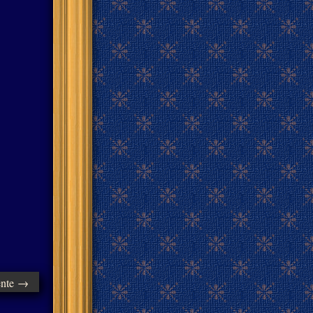
ente →