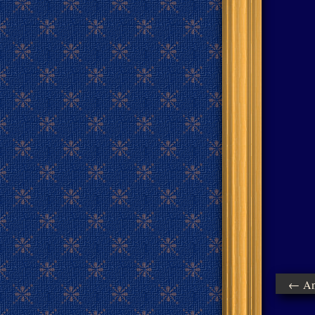
← Ant