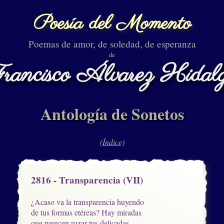
Poesía del Momento
Poemas de amor, de soledad, de esperanza
de
rancisco Álvarez Hidal
Antología de Sonetos
(Índice)
2816 - Transparencia (VII)
¿Acaso va la transparencia huyendo

de tus formas etéreas? Hay miradas

que parecen rozar tus delicadas
