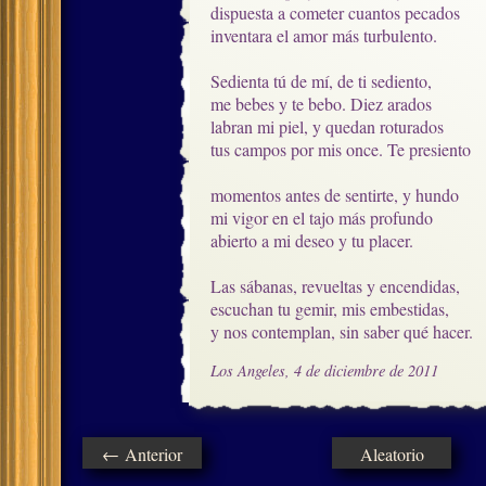
dispuesta a cometer cuantos pecados

inventara el amor más turbulento. 

Sedienta tú de mí, de ti sediento,

me bebes y te bebo. Diez arados

labran mi piel, y quedan roturados

tus campos por mis once. Te presiento

momentos antes de sentirte, y hundo

mi vigor en el tajo más profundo

abierto a mi deseo y tu placer.

Las sábanas, revueltas y encendidas,

escuchan tu gemir, mis embestidas,

y nos contemplan, sin saber qué hacer.
Los Angeles, 4 de diciembre de 2011
← Anterior
Aleatorio