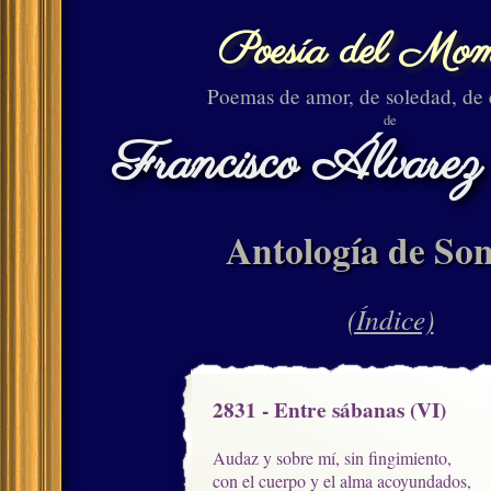
Poesía del Mom
Poemas de amor, de soledad, de
de
Francisco Álvarez
Antología de Son
(Índice)
2831 - Entre sábanas (VI)
Audaz y sobre mí, sin fingimiento,

con el cuerpo y el alma acoyundados,
