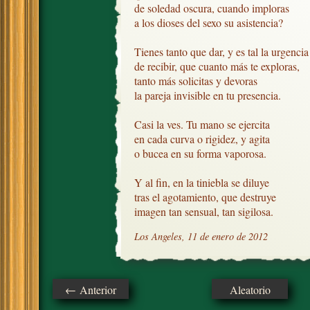
de soledad oscura, cuando imploras

a los dioses del sexo su asistencia?

Tienes tanto que dar, y es tal la urgencia

de recibir, que cuanto más te exploras,

tanto más solicitas y devoras

la pareja invisible en tu presencia.

Casi la ves. Tu mano se ejercita

en cada curva o rigidez, y agita

o bucea en su forma vaporosa.

Y al fin, en la tiniebla se diluye

tras el agotamiento, que destruye

imagen tan sensual, tan sigilosa.
Los Angeles, 11 de enero de 2012
← Anterior
Aleatorio