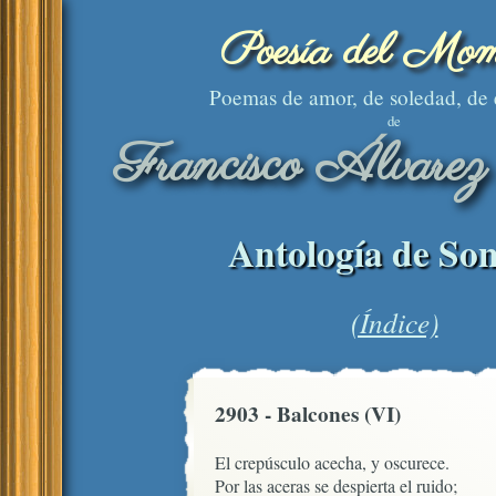
Poesía del Mom
Poemas de amor, de soledad, de
de
Francisco Álvarez
Antología de Son
(Índice)
2903 - Balcones (VI)
El crepúsculo acecha, y oscurece.

Por las aceras se despierta el ruido;
