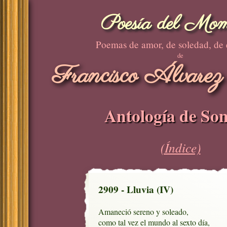
Poesía del Mom
Poemas de amor, de soledad, de
de
Francisco Álvarez
Antología de Son
(Índice)
2909 - Lluvia (IV)
Amaneció sereno y soleado,

como tal vez el mundo al sexto día,
