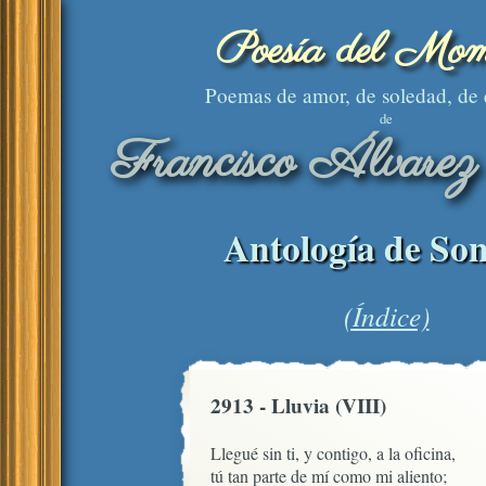
Poesía del Mom
Poemas de amor, de soledad, de
de
Francisco Álvarez
Antología de Son
(Índice)
2913 - Lluvia (VIII)
Llegué sin ti, y contigo, a la oficina,

tú tan parte de mí como mi aliento;
