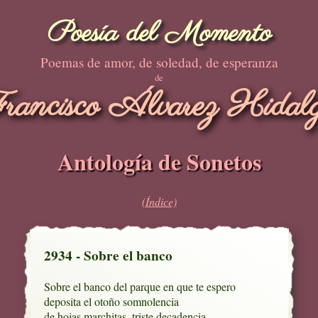
Poesía del Momento
Poemas de amor, de soledad, de esperanza
de
rancisco Álvarez Hidal
Antología de Sonetos
(Índice)
2934 - Sobre el banco
Sobre el banco del parque en que te espero

deposita el otoño somnolencia

de hojas marchitas, triste decadencia
