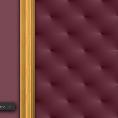
ente →