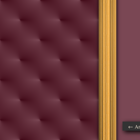
← Ant