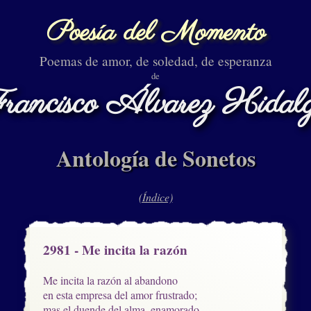
Poesía del Momento
Poemas de amor, de soledad, de esperanza
de
rancisco Álvarez Hidal
Antología de Sonetos
(Índice)
2981 - Me incita la razón
Me incita la razón al abandono

en esta empresa del amor frustrado;

mas el duende del alma, enamorado,
