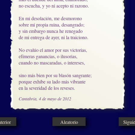
no escucha, y yo ni acepto ni razono.

En mi desolación, me desmorono

sobre mi propia ruina, desangrado;

y sin embargo nunca he renegado

de mi entrega de ayer, ni la traiciono.

No evalúo el amor por sus victorias,

efímeras ganancias, o ilusorias,

cuando no mascaradas, o intereses,

sino más bien por su blasón sangrante;

porque exhibe su lado más vibrante

en la severidad de los reveses.
Cantabria, 4 de mayo de 2012
erior
Aleatorio
Sigui