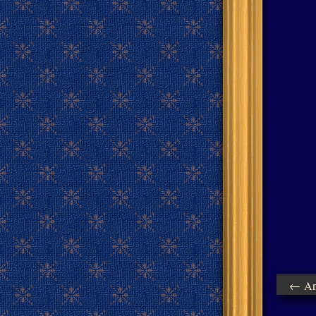
← Ant