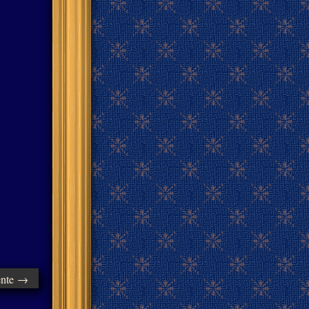
ente →