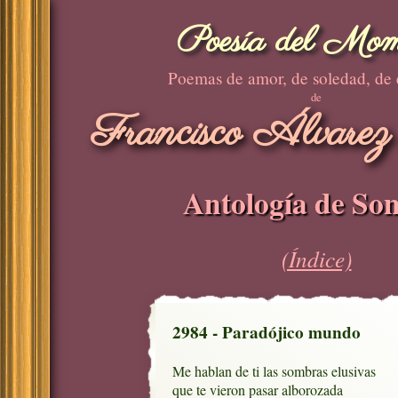
Poesía del Mom
Poemas de amor, de soledad, de
de
Francisco Álvarez
Antología de Son
(Índice)
2984 - Paradójico mundo
Me hablan de ti las sombras elusivas

que te vieron pasar alborozada
