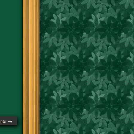
ente →