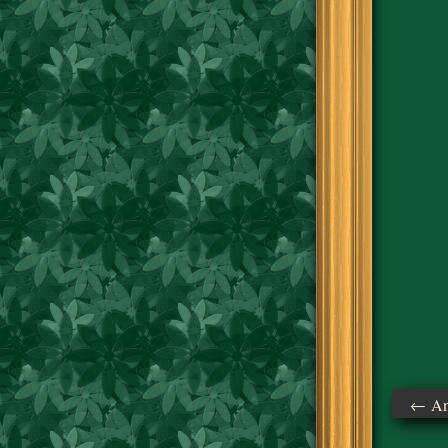
← Ant