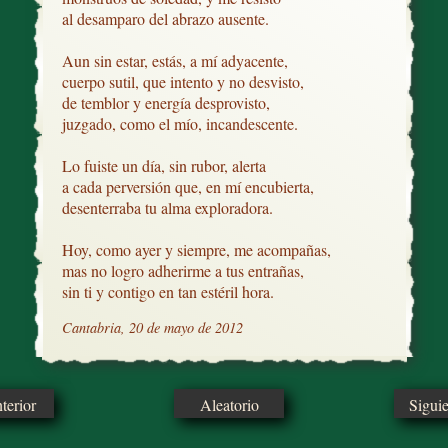
al desamparo del abrazo ausente.

Aun sin estar, estás, a mí adyacente,

cuerpo sutil, que intento y no desvisto,

de temblor y energía desprovisto,

juzgado, como el mío, incandescente.

Lo fuiste un día, sin rubor, alerta

a cada perversión que, en mí encubierta,

desenterraba tu alma exploradora.

Hoy, como ayer y siempre, me acompañas,

mas no logro adherirme a tus entrañas,

sin ti y contigo en tan estéril hora.
Cantabria, 20 de mayo de 2012
erior
Aleatorio
Sigui