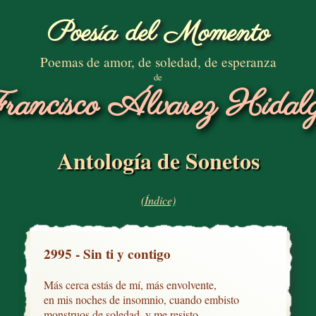
Poesía del Momento
Poemas de amor, de soledad, de esperanza
de
rancisco Álvarez Hidal
Antología de Sonetos
(Índice)
2995 - Sin ti y contigo
Más cerca estás de mí, más envolvente,

en mis noches de insomnio, cuando embisto

monstruos de soledad, y me resisto
