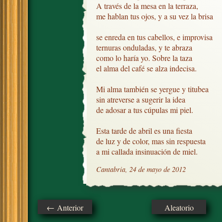
A través de la mesa en la terraza,

me hablan tus ojos, y a su vez la brisa

se enreda en tus cabellos, e improvisa

ternuras onduladas, y te abraza

como lo haría yo. Sobre la taza

el alma del café se alza indecisa.

Mi alma también se yergue y titubea

sin atreverse a sugerir la idea 

de adosar a tus cúpulas mi piel.

Esta tarde de abril es una fiesta

de luz y de color, mas sin respuesta 

a mi callada insinuación de miel.
Cantabria, 24 de mayo de 2012
← Anterior
Aleatorio