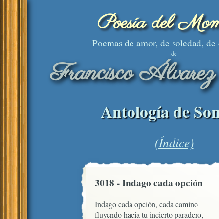
Poesía del Mom
Poemas de amor, de soledad, de
de
Francisco Álvarez
Antología de Son
(Índice)
3018 - Indago cada opción
Indago cada opción, cada camino 

fluyendo hacia tu incierto paradero,
