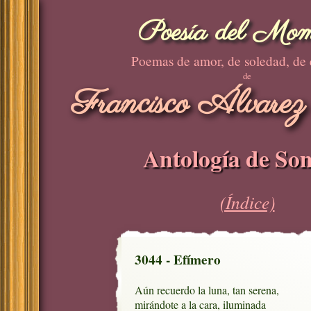
Poesía del Mom
Poemas de amor, de soledad, de
de
Francisco Álvarez
Antología de Son
(Índice)
3044 - Efímero
Aún recuerdo la luna, tan serena,

mirándote a la cara, iluminada 
