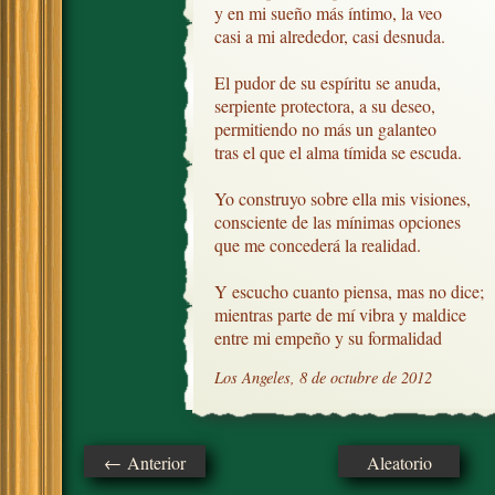
y en mi sueño más íntimo, la veo

casi a mi alrededor, casi desnuda.

El pudor de su espíritu se anuda,

serpiente protectora, a su deseo,

permitiendo no más un galanteo

tras el que el alma tímida se escuda.

Yo construyo sobre ella mis visiones,

consciente de las mínimas opciones

que me concederá la realidad.

Y escucho cuanto piensa, mas no dice;

mientras parte de mí vibra y maldice

entre mi empeño y su formalidad
Los Angeles, 8 de octubre de 2012
← Anterior
Aleatorio