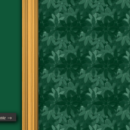
ente →