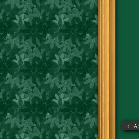
← Ant