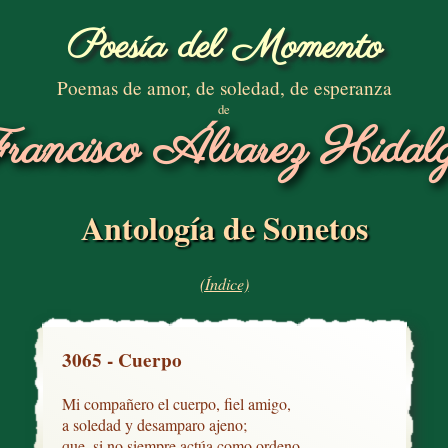
Poesía del Momento
Poemas de amor, de soledad, de esperanza
de
rancisco Álvarez Hidal
Antología de Sonetos
(Índice)
3065 - Cuerpo
Mi compañero el cuerpo, fiel amigo,

a soledad y desamparo ajeno;

que, si no siempre actúa como ordeno,
