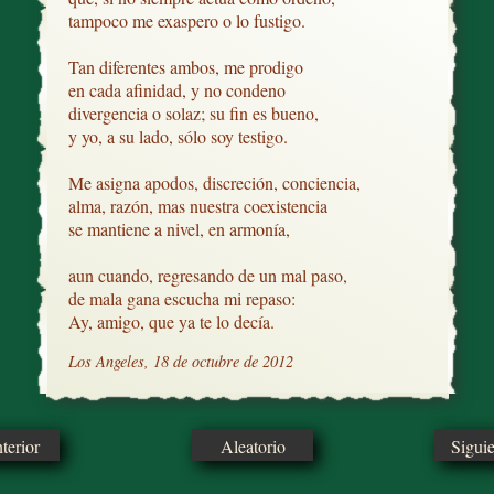
tampoco me exaspero o lo fustigo.

Tan diferentes ambos, me prodigo

en cada afinidad, y no condeno 

divergencia o solaz; su fin es bueno,

y yo, a su lado, sólo soy testigo.

Me asigna apodos, discreción, conciencia, 

alma, razón, mas nuestra coexistencia

se mantiene a nivel, en armonía,

aun cuando, regresando de un mal paso,

de mala gana escucha mi repaso:

Ay, amigo, que ya te lo decía.
Los Angeles, 18 de octubre de 2012
erior
Aleatorio
Sigui