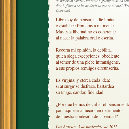
de haber un espíritu valiente? ¿Siempre se ha sent
dice? ¿Nunca se ha de decir lo que se siente? (Fr
Quevedo)
Libre soy de pensar, nadie limita

o establece fronteras a mi mente.

Mas esta libertad no es coherente

al nacer la palabra oral o escrita.

Recorta mi opinión, la debilita, 

quien alega excepciones, obediente

al temor de una plebe intransigente,

a sus propios remilgos circunscrita. 

Es virginal y etérea cada idea;

si al surgir se disfraza, bastardea

su linaje, candor, fidelidad.

¿Por qué hemos de cribar el pensamiento
para aquietar al necio, en detrimento

de nuestra confesión de la verdad?
Los Angeles, 3 de noviembre de 2012