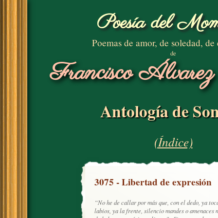
Poesía del Mom
Poemas de amor, de soledad, de
de
Francisco Álvarez
Antología de Son
(Índice)
3075 - Libertad de expresión
“No he de callar por más que, con el dedo, ya toc
labios, ya la frente, silencio mandes o amenaces 