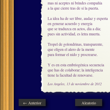
mas ni aceptes ni brindes compañía

a la que cierre tras de sí la puerta.

La idea ha de ser libre, audaz y experta

en generar acuerdo y energía

que se traduzca en actos, día a día;

pues sin actividad, es letra muerta.

Tropel de golondrinas, transparente,

que eligen el alero de la mente

para formar el nido y procrearse.

Y es en esta embriogénica secuencia

que has de colaborar; la inteligencia

tiene la facultad de renovarse.
Los Angeles, 13 de noviembre de 2012
← Anterior
Aleatorio