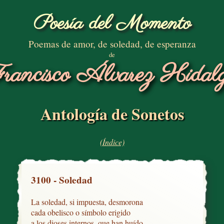
Poesía del Momento
Poemas de amor, de soledad, de esperanza
de
rancisco Álvarez Hidal
Antología de Sonetos
(Índice)
3100 - Soledad
La soledad, si impuesta, desmorona

cada obelisco o símbolo erigido

a los dioses internos, que han huído
