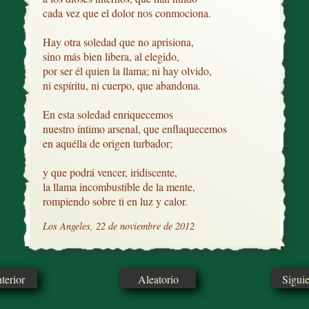
cada vez que el dolor nos conmociona.

Hay otra soledad que no aprisiona,

sino más bien libera, al elegido,

por ser él quien la llama; ni hay olvido,

ni espíritu, ni cuerpo, que abandona.

En esta soledad enriquecemos

nuestro íntimo arsenal, que enflaquecemos

en aquélla de origen turbador;

y que podrá vencer, iridiscente, 

la llama incombustible de la mente,

rompiendo sobre ti en luz y calor.
Los Angeles, 22 de noviembre de 2012
erior
Aleatorio
Sigui