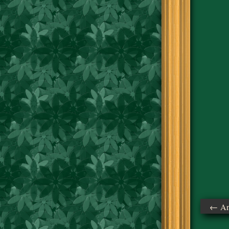
← Ant