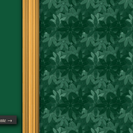
ente →