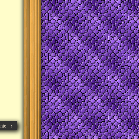
ente →