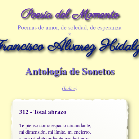
Poesía del Momento
Poemas de amor, de soledad, de esperanza
de
rancisco Álvarez Hidal
Antología de Sonetos
(Índice)
312 - Total abrazo
Te pienso como espacio circundante,

mi dimensión, mi límite, mi encierro,

a cuyo ámbito ardiente me destierro,
