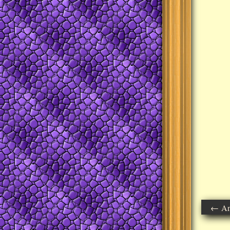
← Ant