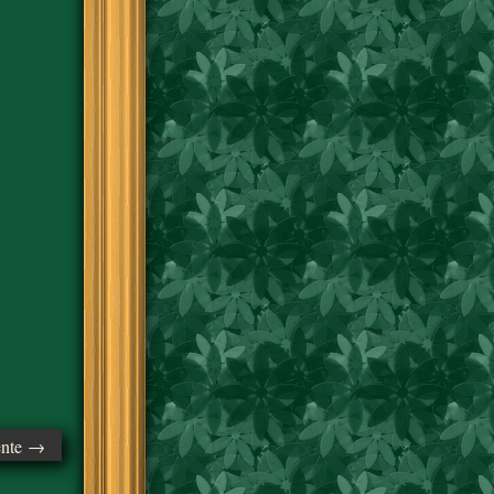
ente →