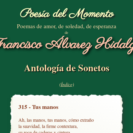
Poesía del Momento
Poemas de amor, de soledad, de esperanza
de
rancisco Álvarez Hidal
Antología de Sonetos
(Índice)
315 - Tus manos
Ah, las manos, tus manos, cómo extraño

la suavidad, la firme contextura,

su roce de caderas y cintura,
