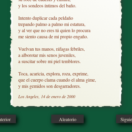
y los sondeos íntimos del baño.

Intento duplicar cada peldaño

trepando palmo a palmo mi estatura,

y al ver que no eres tú quien lo procura

me siento causa de mi propio engaño.

Vuelvan tus manos, ráfagas febriles,

a alborotar mis senos juveniles,

a suscitar sobre mi piel temblores.

Toca, acaricia, explora, roza, exprime,

que el cuerpo clama cuando el alma gime,

y mis gemidos son desgarradores.
Los Angeles, 14 de enero de 2000
erior
Aleatorio
Sigui