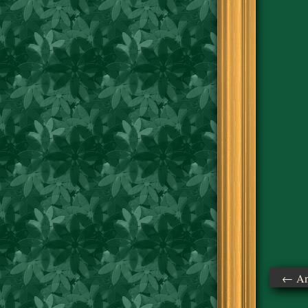
← Ant