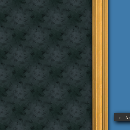
← Ant