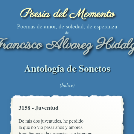
Poesía del Momento
Poemas de amor, de soledad, de esperanza
de
rancisco Álvarez Hidal
Antología de Sonetos
(Índice)
3158 - Juventud
De mis dos juventudes, he perdido

la que no vio pasar años y amores.

Eran tiempos de urgencias, sin temores, 
