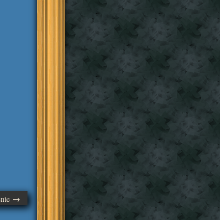
ente →