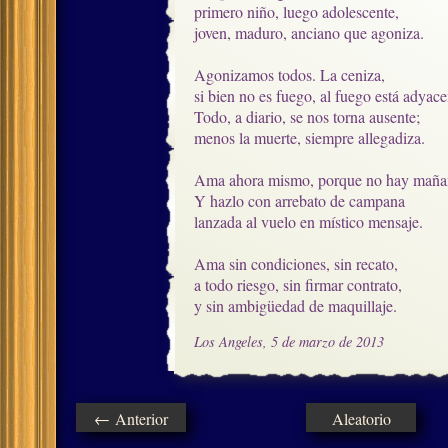
primero niño, luego adolescente,

joven, maduro, anciano que agoniza.

Agonizamos todos. La ceniza,

si bien no es fuego, al fuego está adyacen
Todo, a diario, se nos torna ausente;

menos la muerte, siempre allegadiza.

Ama ahora mismo, porque no hay mañan
Y hazlo con arrebato de campana

lanzada al vuelo en místico mensaje.

Ama sin condiciones, sin recato,

a todo riesgo, sin firmar contrato,  

y sin ambigüedad de maquillaje.
Los Angeles, 5 de marzo de 2013
← Anterior
Aleatorio