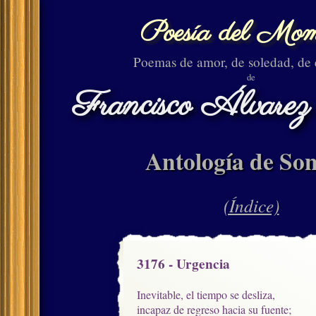
Poesía del Mom
Poemas de amor, de soledad, de
de
Francisco Álvarez
Antología de Son
(Índice)
3176 - Urgencia
Inevitable, el tiempo se desliza,

incapaz de regreso hacia su fuente;
