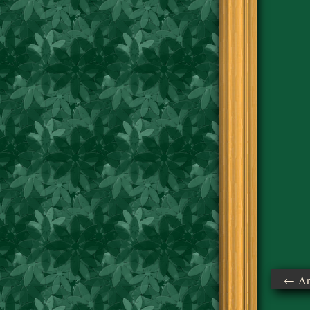
← Ant