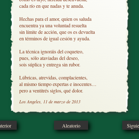
cada río en que nadas y te anuda.

Hechas para el amor, quien os saluda

encuentra ya una voluntad resuelta

sin límite de acción, que os es devuelta

en términos de igual cesión y ayuda.

La técnica ignoráis del coqueteo,

pues, sólo ataviadas del deseo,

sois súplica y entrega sin rubor.

Lúbricas, atrevidas, complacientes,

al mismo tiempo expertas e inocentes…

pero a ventitrés siglos, qué dolor.
Los Angeles, 11 de marzo de 2013
erior
Aleatorio
Sigui