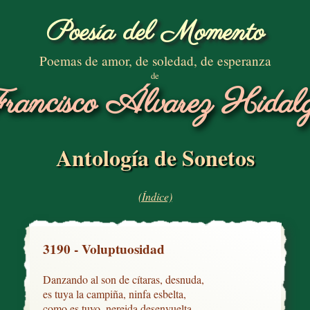
Poesía del Momento
Poemas de amor, de soledad, de esperanza
de
rancisco Álvarez Hidal
Antología de Sonetos
(Índice)
3190 - Voluptuosidad
Danzando al son de cítaras, desnuda,

es tuya la campiña, ninfa esbelta,

como es tuyo, nereida desenvuelta,
