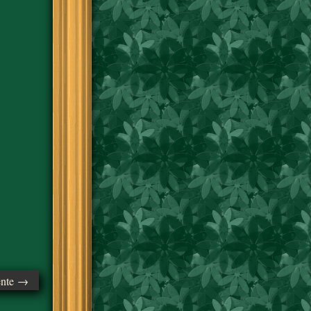
ente →