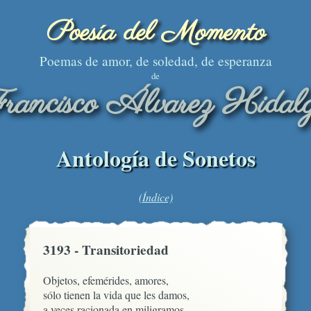
Poesía del Momento
Poemas de amor, de soledad, de esperanza
de
rancisco Álvarez Hidal
Antología de Sonetos
(Índice)
3193 - Transitoriedad
Objetos, efemérides, amores,

sólo tienen la vida que les damos,

a veces racionada en miligramos,
