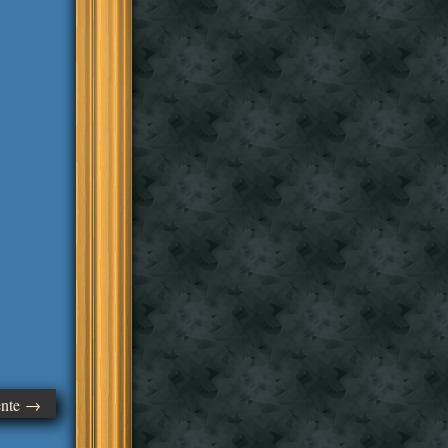
ente →