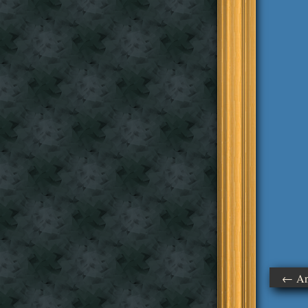
← Ant