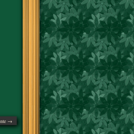
ente →