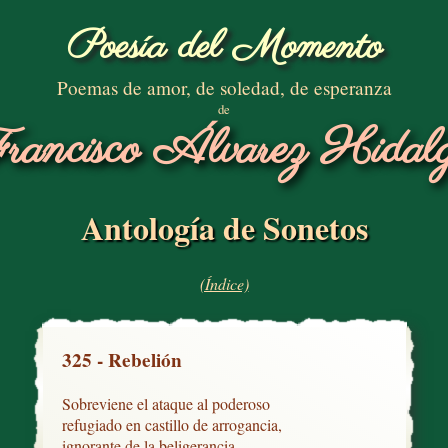
Poesía del Momento
Poemas de amor, de soledad, de esperanza
de
rancisco Álvarez Hidal
Antología de Sonetos
(Índice)
325 - Rebelión
Sobreviene el ataque al poderoso

refugiado en castillo de arrogancia,

ignorante de la beligerancia
