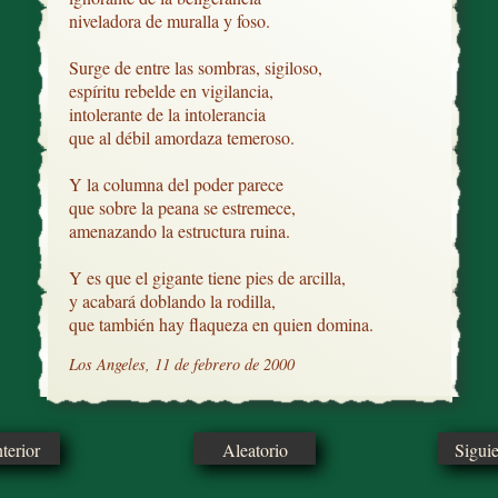
niveladora de muralla y foso.

Surge de entre las sombras, sigiloso,

espíritu rebelde en vigilancia,

intolerante de la intolerancia

que al débil amordaza temeroso.

Y la columna del poder parece

que sobre la peana se estremece,

amenazando la estructura ruina.

Y es que el gigante tiene pies de arcilla,

y acabará doblando la rodilla,

que también hay flaqueza en quien domina.
Los Angeles, 11 de febrero de 2000
erior
Aleatorio
Sigui