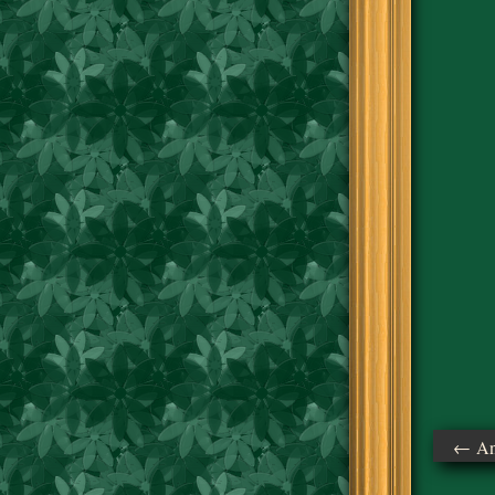
← Ant