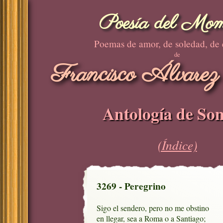
Poesía del Mom
Poemas de amor, de soledad, de
de
Francisco Álvarez
Antología de Son
(Índice)
3269 - Peregrino
Sigo el sendero, pero no me obstino

en llegar, sea a Roma o a Santiago;
