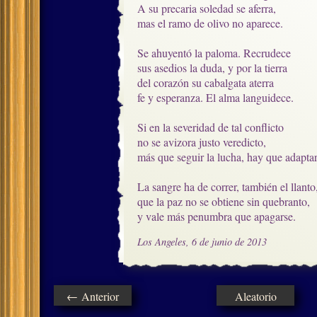
A su precaria soledad se aferra,

mas el ramo de olivo no aparece.

Se ahuyentó la paloma. Recrudece

sus asedios la duda, y por la tierra

del corazón su cabalgata aterra

fe y esperanza. El alma languidece.

Si en la severidad de tal conflicto

no se avizora justo veredicto,

más que seguir la lucha, hay que adaptars
La sangre ha de correr, también el llanto,
que la paz no se obtiene sin quebranto,

y vale más penumbra que apagarse.
Los Angeles, 6 de junio de 2013
← Anterior
Aleatorio