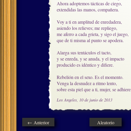
Ahora adoptemos tácticas de ciego,

extendidas las manos, compañera.

Voy a ti en amplitud de enredadera, 

asiendo los relieves; me repliego,

me aferro a cada grieta, y sigo el juego,

que de ti misma al punto se apodera.

Alarga sus tentáculos el tacto,

y se enreda, y se anuda, y el impacto

producido es idéntico y difiere.

Rebelión en el sexo. Es el momento.

Venga la desnudez a ritmo lento,

sobre esta piel que a ti, mujer, se adhiere
Los Angeles, 10 de junio de 2013
← Anterior
Aleatorio