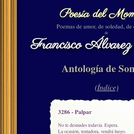
Poesía del Mom
Poemas de amor, de soledad, de
de
Francisco Álvarez
Antología de Son
(Índice)
3286 - Palpar
No te desnudes todavía. Espera.

La ocasión, tentadora, vendrá luego.
