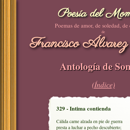
Poesía del Mom
Poemas de amor, de soledad, de
de
Francisco Álvarez
Antología de Son
(Índice)
329 - Intima contienda
Cálida carne alzada en pie de guerra

presta a luchar a pecho descubierto;
