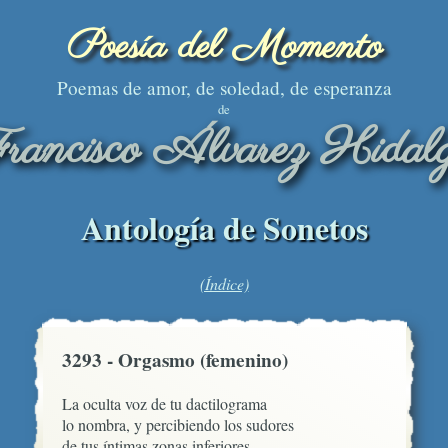
Poesía del Momento
Poemas de amor, de soledad, de esperanza
de
rancisco Álvarez Hidal
Antología de Sonetos
(Índice)
3293 - Orgasmo (femenino)
La oculta voz de tu dactilograma

lo nombra, y percibiendo los sudores

de tus íntimas zonas inferiores
