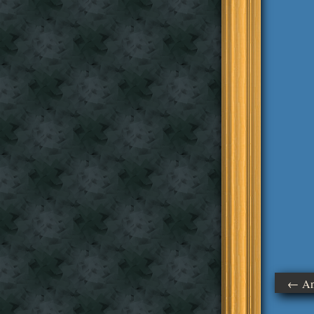
← Ant