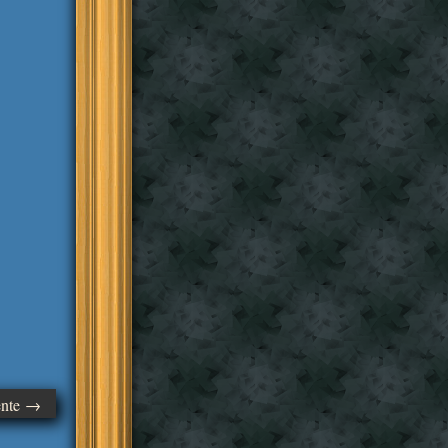
ente →