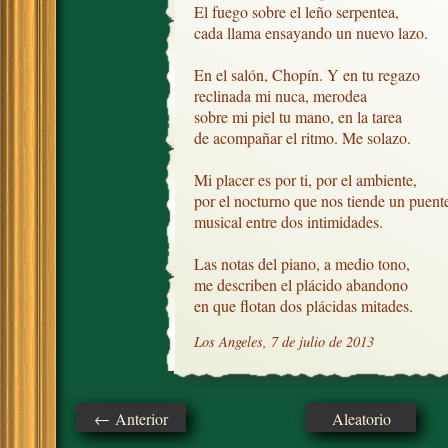
El fuego sobre el leño serpentea,

cada llama ensayando un nuevo lazo.

En el salón, Chopín. Y en tu regazo

reclinada mi nuca, merodea

sobre mi piel tu mano, en la tarea

de acompañar el ritmo. Me solazo.

Mi placer es por ti, por el ambiente,

por el nocturno que nos tiende un puente
musical entre dos intimidades.

Las notas del piano, a medio tono, 

me describen el plácido abandono

en que flotan dos plácidas mitades.
Los Angeles, 7 de julio de 2013
← Anterior
Aleatorio