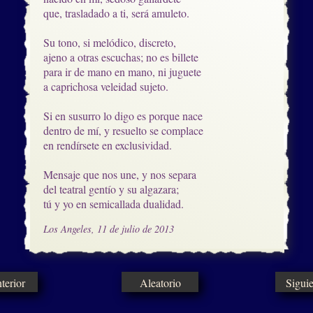
que, trasladado a ti, será amuleto.

Su tono, si melódico, discreto, 

ajeno a otras escuchas; no es billete

para ir de mano en mano, ni juguete

a caprichosa veleidad sujeto.

Si en susurro lo digo es porque nace

dentro de mí, y resuelto se complace

en rendírsete en exclusividad.

Mensaje que nos une, y nos separa

del teatral gentío y su algazara;

tú y yo en semicallada dualidad.
Los Angeles, 11 de julio de 2013
erior
Aleatorio
Sigui