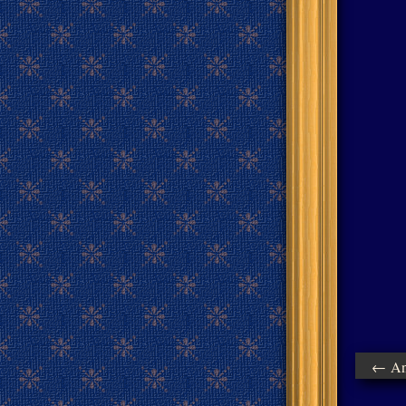
← Ant