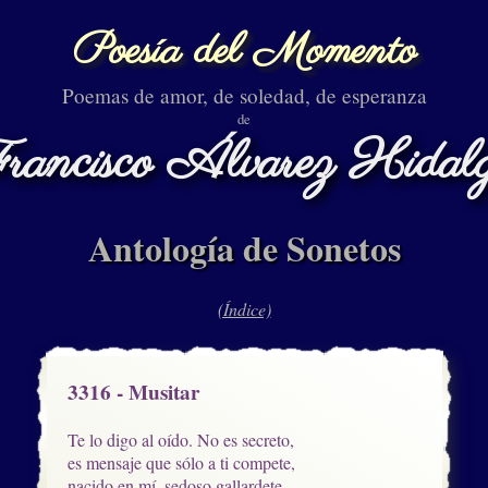
Poesía del Momento
Poemas de amor, de soledad, de esperanza
de
rancisco Álvarez Hidal
Antología de Sonetos
(Índice)
3316 - Musitar
Te lo digo al oído. No es secreto,

es mensaje que sólo a ti compete,

nacido en mí, sedoso gallardete
