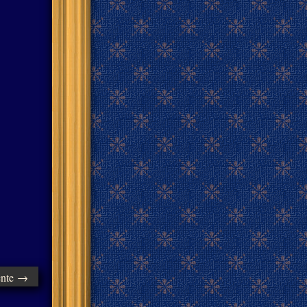
ente →