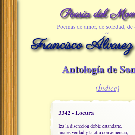
Poesía del Mom
Poemas de amor, de soledad, de
de
Francisco Álvarez
Antología de Son
(Índice)
3342 - Locura
Iza la discreción doble estandarte,

una es verdad y la otra conveniencia;
