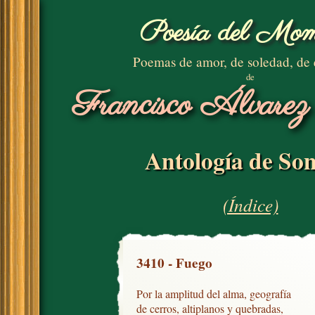
Poesía del Mom
Poemas de amor, de soledad, de
de
Francisco Álvarez
Antología de Son
(Índice)
3410 - Fuego
Por la amplitud del alma, geografía

de cerros, altiplanos y quebradas,
