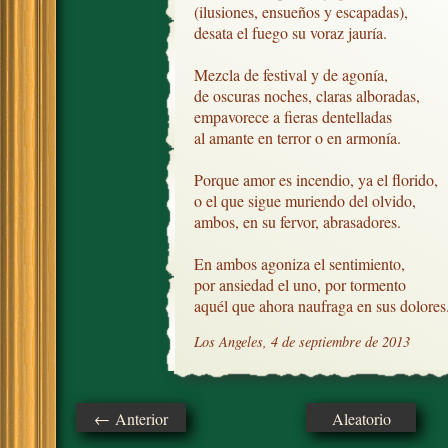
(ilusiones, ensueños y escapadas), 

desata el fuego su voraz jauría.

Mezcla de festival y de agonía,

de oscuras noches, claras alboradas, 

empavorece a fieras dentelladas

al amante en terror o en armonía.

Porque amor es incendio, ya el florido,

o el que sigue muriendo del olvido, 

ambos, en su fervor, abrasadores.

En ambos agoniza el sentimiento,

por ansiedad el uno, por tormento

aquél que ahora naufraga en sus dolores
Los Angeles, 4 de septiembre de 2013
← Anterior
Aleatorio