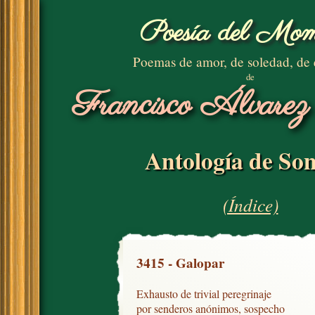
Poesía del Mom
Poemas de amor, de soledad, de
de
Francisco Álvarez
Antología de Son
(Índice)
3415 - Galopar
Exhausto de trivial peregrinaje

por senderos anónimos, sospecho
