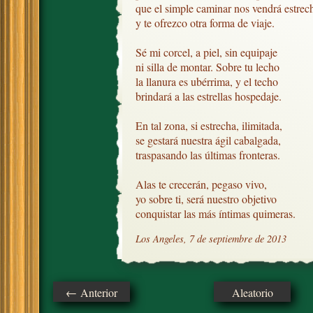
que el simple caminar nos vendrá estrech
y te ofrezco otra forma de viaje.

Sé mi corcel, a piel, sin equipaje

ni silla de montar. Sobre tu lecho

la llanura es ubérrima, y el techo

brindará a las estrellas hospedaje.

En tal zona, si estrecha, ilimitada,

se gestará nuestra ágil cabalgada,  

traspasando las últimas fronteras.

Alas te crecerán, pegaso vivo,

yo sobre ti, será nuestro objetivo

conquistar las más íntimas quimeras.
Los Angeles, 7 de septiembre de 2013
← Anterior
Aleatorio