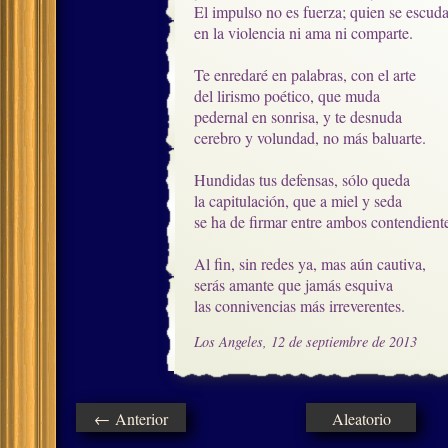
El impulso no es fuerza; quien se escuda
en la violencia ni ama ni comparte.

Te enredaré en palabras, con el arte

del lirismo poético, que muda

pedernal en sonrisa, y te desnuda

cerebro y volundad, no más baluarte.  

Hundidas tus defensas, sólo queda

la capitulación, que a miel y seda 

se ha de firmar entre ambos contendientes
Al fin, sin redes ya, mas aún cautiva,

serás amante que jamás esquiva

las connivencias más irreverentes.
Los Angeles, 12 de septiembre de 2013
← Anterior
Aleatorio