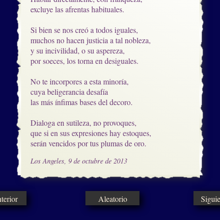
excluye las afrentas habituales.

Si bien se nos creó a todos iguales,

muchos no hacen justicia a tal nobleza,

y su incivilidad, o su aspereza,

por soeces, los torna en desiguales.

No te incorpores a esta minoría, 

cuya beligerancia desafía

las más ínfimas bases del decoro.

Dialoga en sutileza, no provoques, 

que si en sus expresiones hay estoques, 

serán vencidos por tus plumas de oro.
Los Angeles, 9 de octubre de 2013
erior
Aleatorio
Sigui