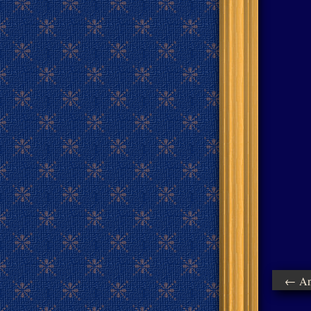
← Ant