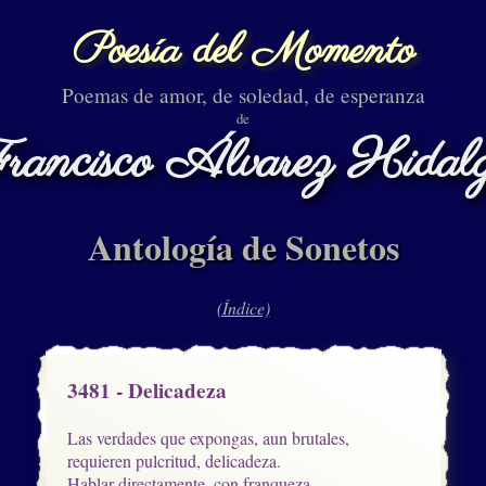
Poesía del Momento
Poemas de amor, de soledad, de esperanza
de
rancisco Álvarez Hidal
Antología de Sonetos
(Índice)
3481 - Delicadeza
Las verdades que expongas, aun brutales,

requieren pulcritud, delicadeza.

Hablar directamente, con franqueza,
