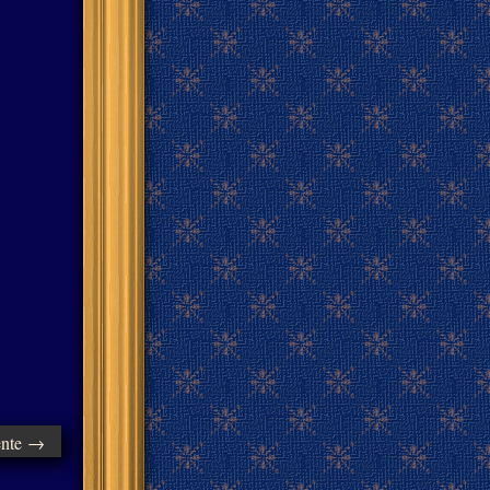
ente →