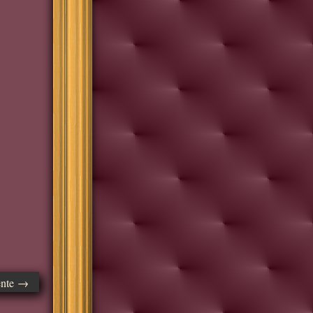
ente →