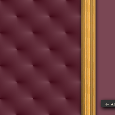
← Ant