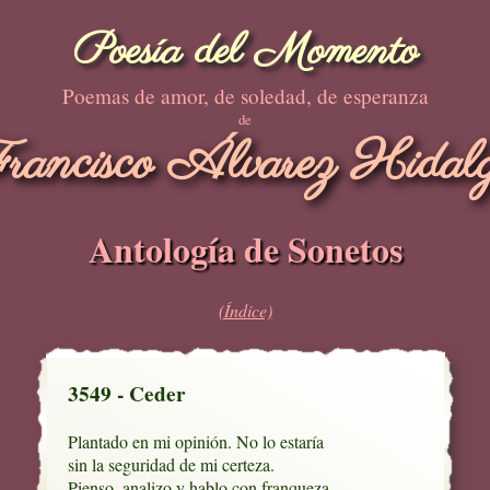
Poesía del Momento
Poemas de amor, de soledad, de esperanza
de
rancisco Álvarez Hidal
Antología de Sonetos
(Índice)
3549 - Ceder
Plantado en mi opinión. No lo estaría

sin la seguridad de mi certeza.

Pienso, analizo y hablo con franqueza.
