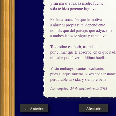
y sin mirar atrás; la madre fuente

sólo te hizo perenne fugitiva.

Perfecta vocación que te motiva

a abrir tu propia ruta, dependiente

no más que del paisaje, que adyacente

a ambos lados te sigue y te cautiva. 

Tu destino es morir, asimilada

por el mar que te absorbe, en el que nada
ni nadie podrá ver tu última huella.

Y sin embargo, cantas, exultante,

pues aunque mueras, vives cada instante,
perdurable tu vida, y siempre bella.
Los Angeles, 24 de noviembre de 2013
← Anterior
Aleatorio