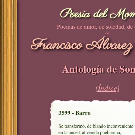
Poesía del Mom
Poemas de amor, de soledad, de
de
Francisco Álvarez
Antología de Son
(Índice)
3599 - Barro
Se transformó, de blando inconveniente

en la ancestral vereda pueblerina,
