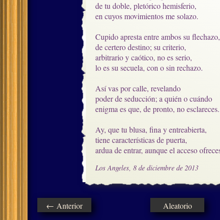
de tu doble, pletórico hemisferio,

en cuyos movimientos me solazo.  

Cupido apresta entre ambos su flechazo,

de certero destino; su criterio,

arbitrario y caótico, no es serio,

lo es su secuela, con o sin rechazo.

Así vas por calle, revelando

poder de seducción; a quién o cuándo

enigma es que, de pronto, no esclareces.

Ay, que tu blusa, fina y entreabierta,

tiene características de puerta,

ardua de entrar, aunque el acceso ofrece
Los Angeles, 8 de diciembre de 2013
← Anterior
Aleatorio