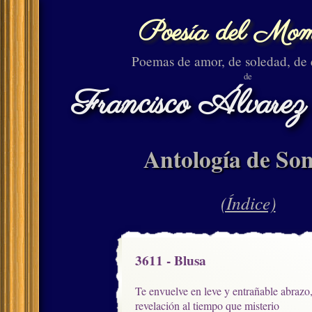
Poesía del Mom
Poemas de amor, de soledad, de
de
Francisco Álvarez
Antología de Son
(Índice)
3611 - Blusa
Te envuelve en leve y entrañable abrazo,
revelación al tiempo que misterio
