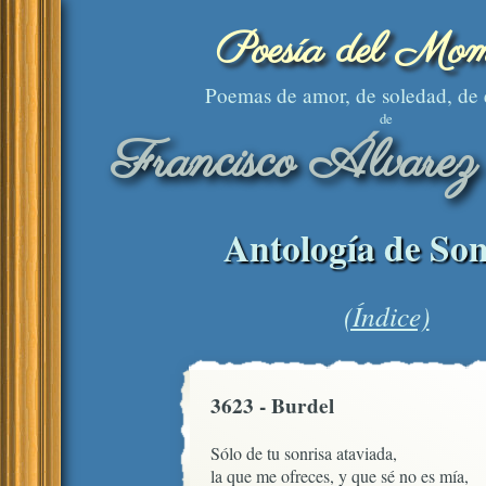
Poesía del Mom
Poemas de amor, de soledad, de
de
Francisco Álvarez
Antología de Son
(Índice)
3623 - Burdel
Sólo de tu sonrisa ataviada,

la que me ofreces, y que sé no es mía,
